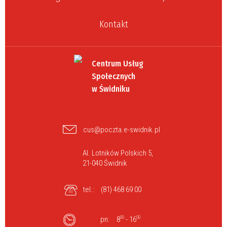
Kontakt
Centrum Usług
Społecznych
w Świdniku
cus@poczta.e-swidnik.pl
Al. Lotników Polskich 5,
21-040 Świdnik
tel.:
(81) 468 69 00
pn:
8
00
- 16
00