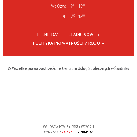
Wt-Czw:
7
30
- 15
30
Pt:
7
00
- 15
00
PEŁNE DANE TELEADRESOWE »
POLITYKA PRYWATNOŚCI / RODO »
© Wszelkie prawa zastrzeżone, Centrum Usług Społecznych w Świdniku
WALIDACJA:
HTML5
+
CSS3
+
WCAG 2.1
WYKONANIE
CONCEPT
INTERMEDIA