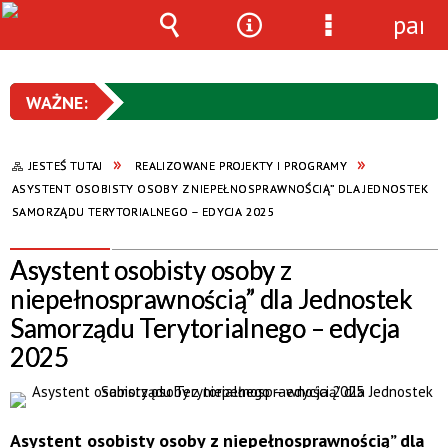
pane
Wyszukiwarka
Narzędzia
Menu
szczegółowe
JESTEŚ TUTAJ
REALIZOWANE PROJEKTY I PROGRAMY
ASYSTENT OSOBISTY OSOBY Z NIEPEŁNOSPRAWNOŚCIĄ” DLA JEDNOSTEK
SAMORZĄDU TERYTORIALNEGO – EDYCJA 2025
Asystent osobisty osoby z
niepełnosprawnością” dla Jednostek
Samorządu Terytorialnego – edycja
2025
Asystent osobisty osoby z niepełnosprawnością” dla