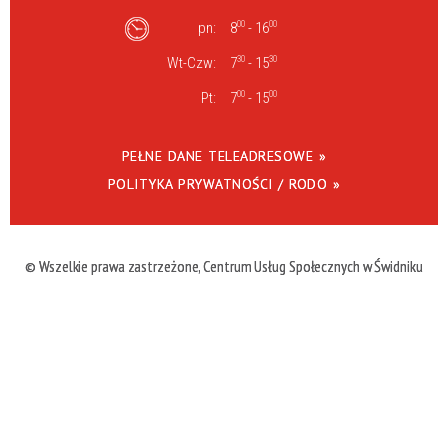
pn:
8
00
- 16
00
Wt-Czw:
7
30
- 15
30
Pt:
7
00
- 15
00
PEŁNE DANE TELEADRESOWE »
POLITYKA PRYWATNOŚCI / RODO »
© Wszelkie prawa zastrzeżone, Centrum Usług Społecznych w Świdniku